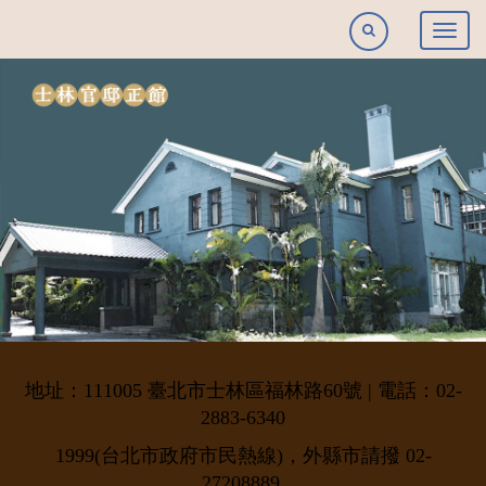
跳
全
Togg
到
文
navig
主
檢
要
索
內
容
區
塊
地址：111005 臺北市士林區福林路60號 | 電話：02-
2883-6340
1999(台北市政府市民熱線)，外縣市請撥 02-
27208889